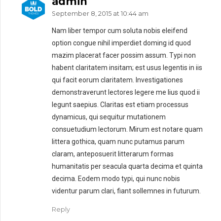
admin
September 8, 2015 at 10:44 am
Nam liber tempor cum soluta nobis eleifend
option congue nihil imperdiet doming id quod
mazim placerat facer possim assum. Typi non
habent claritatem insitam; est usus legentis in iis
qui facit eorum claritatem. Investigationes
demonstraverunt lectores legere me lius quod ii
legunt saepius. Claritas est etiam processus
dynamicus, qui sequitur mutationem
consuetudium lectorum. Mirum est notare quam
littera gothica, quam nunc putamus parum
claram, anteposuerit litterarum formas
humanitatis per seacula quarta decima et quinta
decima. Eodem modo typi, qui nunc nobis
videntur parum clari, fiant sollemnes in futurum.
Reply