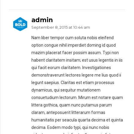
admin
September 8, 2015 at 10:44 am
Nam liber tempor cum soluta nobis eleifend
option congue nihil imperdiet doming id quod
mazim placerat facer possim assum. Typi non
habent claritatem insitam; est usus legentis in iis
qui facit eorum claritatem. Investigationes
demonstraverunt lectores legere me lius quod ii
legunt saepius. Claritas est etiam processus
dynamicus, qui sequitur mutationem
consuetudium lectorum. Mirum est notare quam
littera gothica, quam nunc putamus parum
claram, anteposuerit litterarum formas
humanitatis per seacula quarta decima et quinta
decima. Eodem modo typi, qui nunc nobis