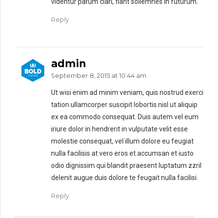
videntur parum clari, fiant sollemnes in futurum.
Reply
admin
September 8, 2015 at 10:44 am
Ut wisi enim ad minim veniam, quis nostrud exerci
tation ullamcorper suscipit lobortis nisl ut aliquip
ex ea commodo consequat. Duis autem vel eum
iriure dolor in hendrerit in vulputate velit esse
molestie consequat, vel illum dolore eu feugiat
nulla facilisis at vero eros et accumsan et iusto
odio dignissim qui blandit praesent luptatum zzril
delenit augue duis dolore te feugait nulla facilisi.
Reply