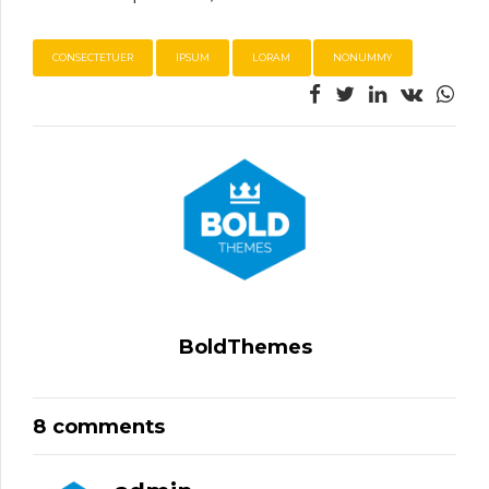
CONSECTETUER
IPSUM
LORAM
NONUMMY
BoldThemes
8 comments