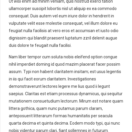
Ut wisi enim ad minim veniam, quis nostrud exerci tation
ullamcorper suscipit lobortis nisl ut aliquip ex ea commodo
consequat. Duis autem vel eum iriure dolor in hendrerit in
vulputate velit esse molestie consequat, vel illum dolore eu
feugiat nulla facilisis at vero eros et accumsan et iusto odio
dignissim qui blandit praesent luptatum zzril delenit augue
duis dolore te feugait nulla facilisi.
Nam liber tempor cum soluta nobis eleifend option congue
nihil imperdiet doming id quod mazim placerat facer possim
assum. Typi non habent claritatem insitam; est usus legentis
in iis qui facit eorum claritatem. Investigationes
demonstraverunt lectores legere me lius quod ii legunt
saepius. Claritas est etiam processus dynamicus, qui sequitur
mutationem consuetudium lectorum. Mirum est notare quam
littera gothica, quam nunc putamus parum claram,
anteposuerit litterarum formas humanitatis per seacula
quarta decima et quinta decima. Eodem modo typi, qui nunc
nobis videntur parum clari, fiant sollemnes in futurum.